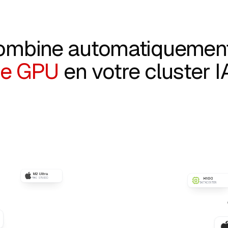
ombine automatiquemen
de GPU
en votre cluster I
H100
DATACENTER
ocale