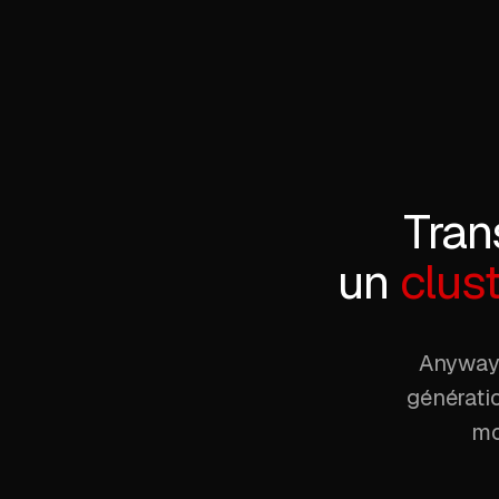
Tran
un
clust
Anyway 
génératio
mo