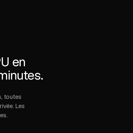
PU en
minutes.
, toutes
rivée. Les
es.