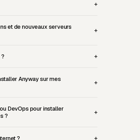
+
ens et de nouveaux serveurs
+
+
 ?
nstaller Anyway sur mes
+
 ou DevOps pour installer
+
s ?
+
ternet ?