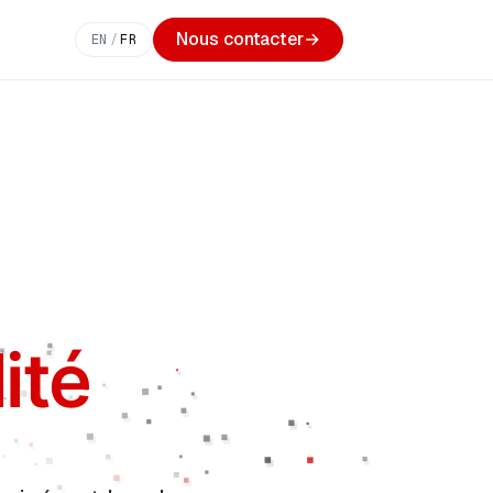
Nous contacter
→
EN
/
FR
ité