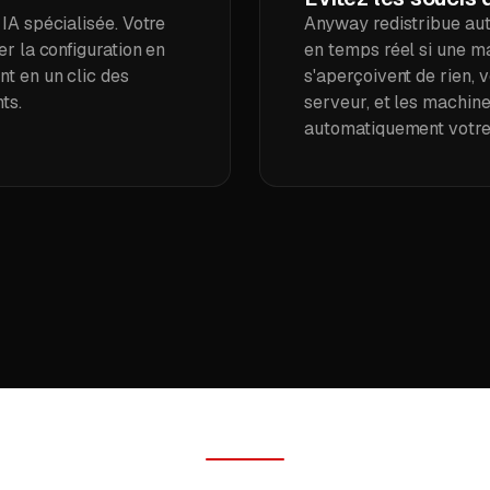
IA spécialisée. Votre
Anyway redistribue aut
er la configuration en
en temps réel si une m
t en un clic des
s'aperçoivent de rien, 
ts.
serveur, et les machin
automatiquement votre 